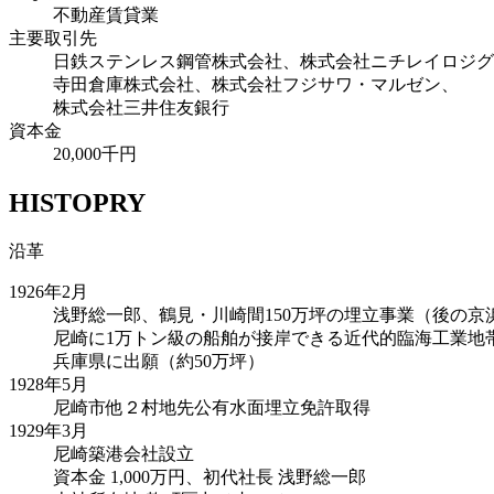
不動産賃貸業
主要取引先
日鉄ステンレス鋼管株式会社、株式会社ニチレイロジグ
寺田倉庫株式会社、株式会社フジサワ・マルゼン、
株式会社三井住友銀行
資本金
20,000千円
HISTOPRY
沿革
1926年
2月
浅野総一郎、鶴見・川崎間150万坪の埋立事業（後の京
尼崎に1万トン級の船舶が接岸できる近代的臨海工業地
兵庫県に出願（約50万坪）
1928年
5月
尼崎市他２村地先公有水面埋立免許取得
1929年
3月
尼崎築港会社設立
資本金 1,000万円、初代社長 浅野総一郎