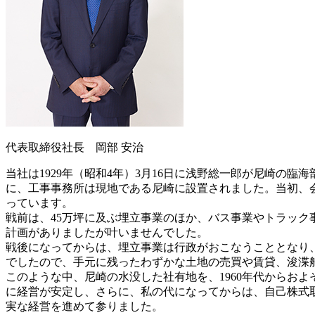
代表取締役社長 岡部 安治
当社は1929年（昭和4年）3月16日に浅野総一郎が尼崎
に、工事事務所は現地である尼崎に設置されました。当初、
っています。
戦前は、45万坪に及ぶ埋立事業のほか、バス事業やトラッ
計画がありましたが叶いませんでした。
戦後になってからは、埋立事業は行政がおこなうこととなり
でしたので、手元に残ったわずかな土地の売買や賃貸、浚渫
このような中、尼崎の水没した社有地を、1960年代からお
に経営が安定し、さらに、私の代になってからは、自己株式
実な経営を進めて参りました。