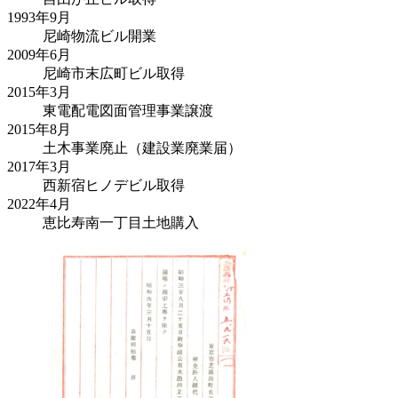
1993年
9月
尼崎物流ビル開業
2009年
6月
尼崎市末広町ビル取得
2015年
3月
東電配電図面管理事業譲渡
2015年
8月
土木事業廃止（建設業廃業届）
2017年
3月
西新宿ヒノデビル取得
2022年
4月
恵比寿南一丁目土地購入