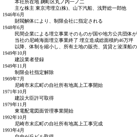
本社所在地 麹町区丸ノ内一ノ二
主な株主 東京湾埋立(株)、山下汽船、浅野総一郎他
1946年
6月
財閥解体により、制限会社に指定される
1948年
6月
民間企業による埋立事業そのものが国や地方公共団体が
当社の尼崎海面埋立事業終了 埋立造成総面積約46万坪
以降、体制を縮小し、所有土地の販売、賃貸と浚渫船の
1949年
10月
建設業者登録
1949年
11月
制限会社指定解除
1969年
7月
尼崎市末広町の自社所有地嵩上工事開始
1971年
10月
建設大臣許可取得
1979年
11月
東電配電図面管理事業開始
1992年
10月
尼崎市末広町の自社所有地嵩上工事完成
1993年
4月
自由が丘ビル取得