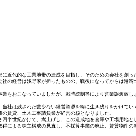
の臨海部に近代的な工業地帯の造成を目指し、そのための会社を創
会社の経営は浅野家が担ったものの、戦後になってからは港湾土
ク事業をおこなっていましたが、戦時統制等により営業譲渡致し
、当社は残された数少ない経営資源を糧に生き残りをかけてい
船の賃貸、土木工事請負業が経営の核となりました。
よそ四半世紀かけて、嵩上げし、この造成地を倉庫や工場用地
取得による株主構成の見直し、不採算事業の廃止、賃貸物件の