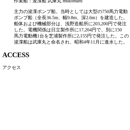
作業船：︎浚渫船
武庫丸
mukomaru
主力の浚渫ポンプ船。当時としては大型の750馬力電動
ポンプ船（全長36.5m、幅9.8m、深2.6m）を建造した。
船体および機械部分は、浅野造船所に203,200円で発注
した。電機関係は日立製作所に17,204円で、別に150
馬力電動機1台を芝浦製作所に2,155円で発注した。この
浚渫船は武庫丸と命名され、昭和4年11月に進水した。
ACCESS
アクセス